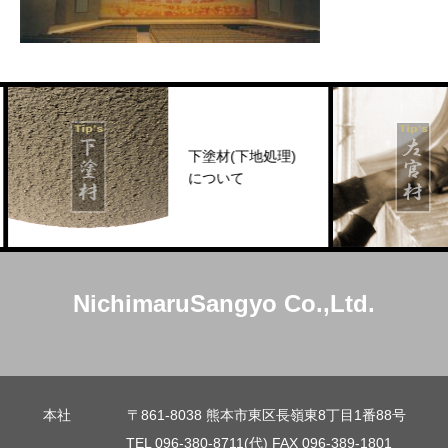
下塗材(下地処理)
について
NichimaruSangyo Co.,Ltd.
本社 〒861-8038 熊本市東区長嶺東8丁目1番88号
TEL 096-380-8711(代) FAX 096-389-1801