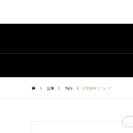
記事
Tip's
左官材料 について