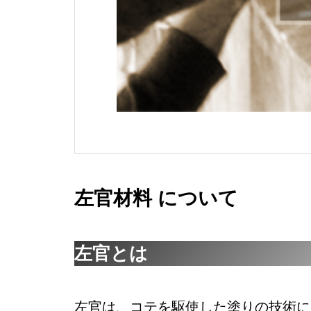
左官材料 について
左官とは
左官は、コテを駆使した塗りの技術に