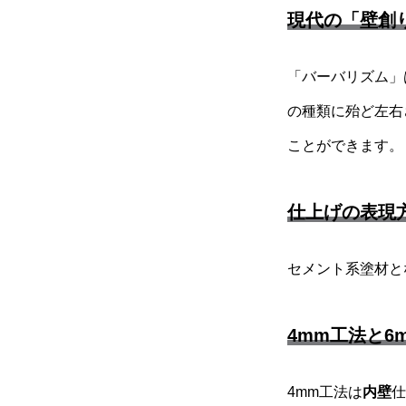
現代の「壁創
「バーバリズム」
の種類に殆ど左右
ことができます。
仕上げの表現
セメント系塗材と
4mm工法と6
4mm工法は
内壁
仕