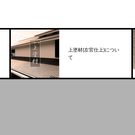
上塗材(左官仕上)につい
て