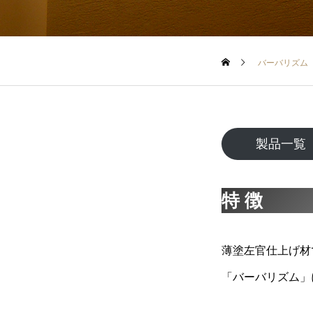
バーバリズム
製品一
特 徴
薄塗左官仕上げ材
「バーバリズム」